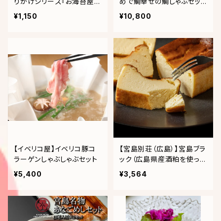
りかけシリーズ『お海苔屋さ
めで鯛幸せの鯛しゃぶセッ
んの拘りふりかけ３種セット
ト レモン鍋（２〜３人前）
¥1,150
¥10,800
南高梅・かれー味・山椒』
【イベリコ屋】イベリコ豚コ
【宮島別荘（広島）】宮島ブラ
ラーゲンしゃぶしゃぶセット
ック（広島県産酒粕を使った
バスク風チーズケーキ）
¥5,400
¥3,564