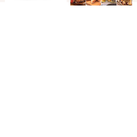
【洋食YOKOO（ヨコオ）】ビ
【Meat Express】タコス・ブ
ーフたっぷりごちそうカレー
リトー・ケサディーヤのベス
5箱入り
トセレクション 10人前
¥5,400
¥10,800
キーワードから探す
カテゴリから探す
カンテレ
【Meat Express】お試しタ
【Meat Express】デラック
コスセット 10タコス(小) 2
スタコスセット 20タコス
人分
(小)4-5人前
¥3,240
¥5,400