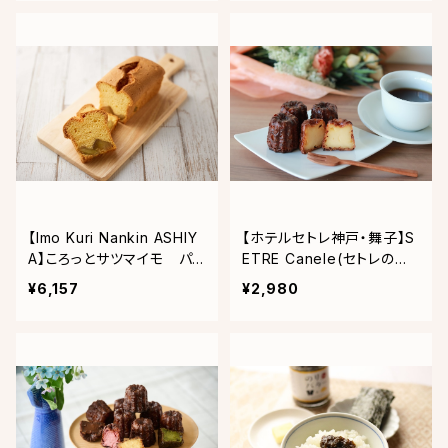
【Imo Kuri Nankin ASHIY
【ホテルセトレ神戸・舞子】S
A】ころっとサツマイモ パ
ETRE Canele(セトレのカ
ウンドケーキ2種 2本入
ヌレ)プレーン4個入り×２セ
¥6,157
¥2,980
ット