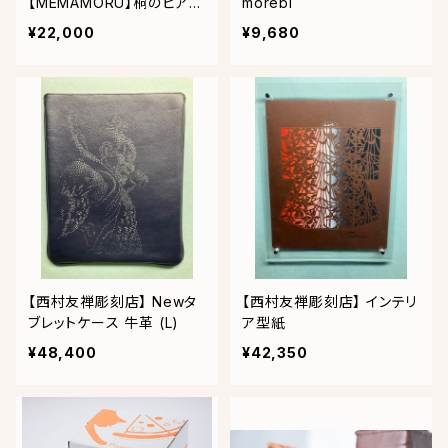
【MEMAMORU】桐のビア杯
morebi
鳳凰
¥22,000
¥9,680
【西村友禅彫刻店】 Newタ
【西村友禅彫刻店】 インテリ
ブレットケース 牛革 (L)
ア型紙
¥48,400
¥42,350