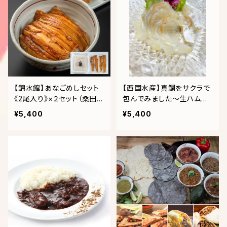
【錦水館】あなごめしセット
【西国水産】真鯛をサクラで
《2尾入り》×２セット（桑田米
包んでみました〜生ハム風
2合・秘伝のタレ付）
とスモーク（熱燻製）セッ
¥5,400
¥5,400
ト〜