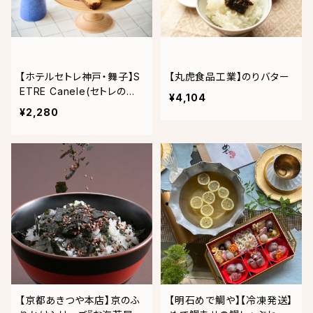
【ホテルセトレ神戸・舞子】S
【丸虎食品工業】のりバター
ETRE Canele(セトレのカ
¥4,104
ヌレ)アソート4個入り
¥2,280
【京都あきつや本店】京のふ
【明石めで鯛や】【冷凍発送】