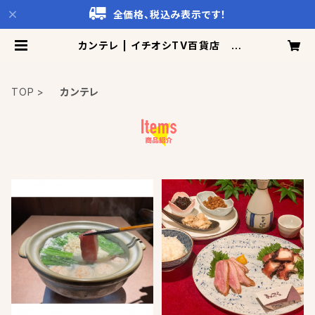
全価格、税込み表示です！
カンテレ | イチオシTV百貨店 Ca
ttoCo!
TOP
カンテレ