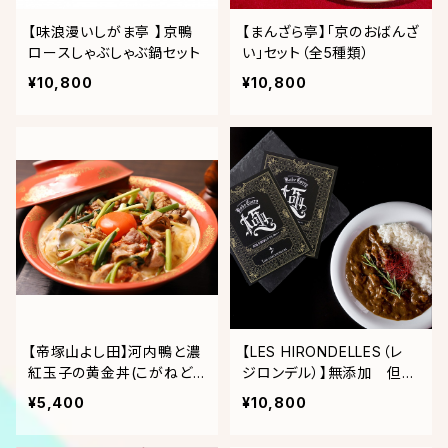
【味浪漫いしがま亭 】京鴨
【まんざら亭】「京のおばんざ
ロースしゃぶしゃぶ鍋セット
い」セット（全5種類）
¥10,800
¥10,800
【帝塚山よし田】河内鴨と濃
【LES HIRONDELLES（レ
紅玉子の黄金丼(こがねど
ジロンデル）】無添加 但馬
ん)3人前と鴨のしゅうまい5
牛濃厚とろすじカレー プ
¥5,400
¥10,800
ケセット
レミアムBOX