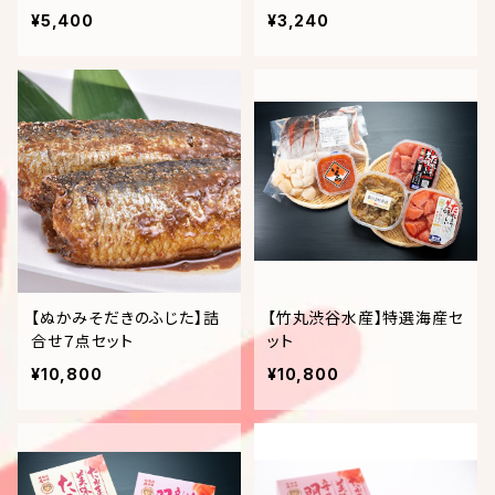
個入り(ピスタチオ・バニラ・
うす塩味梅干）
¥5,400
¥3,240
アールグレー・チョコチップ)
【ぬかみそだきのふじた】詰
【竹丸渋谷水産】特選海産セ
合せ７点セット
ット
¥10,800
¥10,800