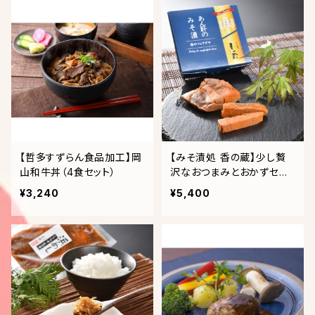
【哲多すずらん食品加工】岡
【みそ漬処 香の蔵】少し贅
山和牛丼（4食セット）
沢なおつまみとおかずセッ
ト①
¥3,240
¥5,400