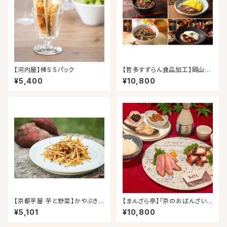
【河内屋】棒S 5パック
【哲多すずらん食品加工】岡山和
牛丼バラエティー(16食セット)
¥5,400
¥10,800
【京都芋屋 芋と野菜】かやぶき
【まんざら亭】「京のおばんざい」
けんぴ5種
セット（全5種類）
¥5,101
¥10,800