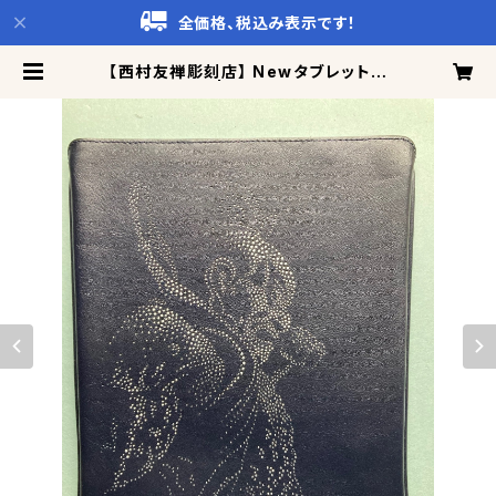
全価格、税込み表示です！
【西村友禅彫刻店】 Newタブレットケ
ース 牛革 (L) | イチオシTV百貨店
CattoCo!