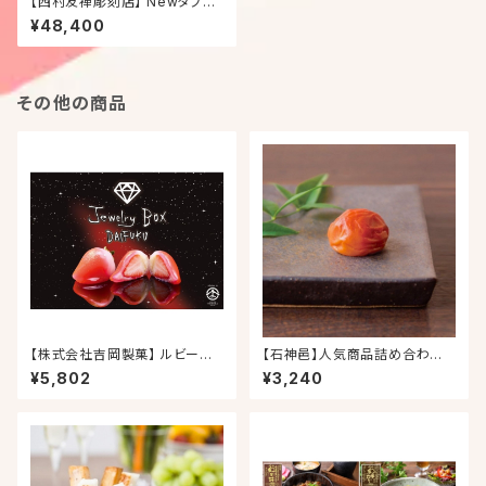
【西村友禅彫刻店】 Newタブレ
ットケース 牛革 (L)
¥48,400
その他の商品
【株式会社吉岡製菓】 ルビーの
【石神邑】人気商品詰め合わせ
いちご DAIFUKU
（梅あぶら・梅にくみそ・うす塩味
¥5,802
¥3,240
梅干）