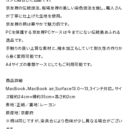
京友禅の伝統技法、板場友禅の美しい染色技法を施し、職人さん
が丁寧に仕上げた生地を使用。
京友禅の柄は華やかで魅力的です。
PCを保護する京友禅PCケースは今までにない伝統美あふれる
逸品です。
手触りの良い上質な素材と、撥水加工もしていて耐久性の作りか
ら長く愛用可能です。
A4サイズの書類ケースとしてもご利用可能です。
商品詳細
MacBook、MacBook air,Surface13.0～13,3インチ対応。サイ
ズ縦約24cm×横約35cm×高さ約2cm
表地：正絹／裏地：レーヨン
原産地：京都府
※柄は同じですが、染具合により色味が少し異なる場合がござい
ます。