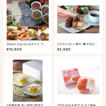
【Meat Express】タコス・ブリト
【ホテルセトレ神戸・舞子】SETR
ー・ケサディーヤのベストセレク
E Canele(セトレのカヌレ)プレ
¥10,800
¥2,980
ション 10人前
ーン4個入り×２セット
【京都芋屋 芋と野菜】蜜芋サン
【竹丸渋谷水産】たれまで美味し