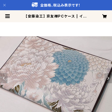
全価格、税込み表示です！
【安藤染工】 京友禅PCケース | イチ
オシTV百貨店 CattoCo!