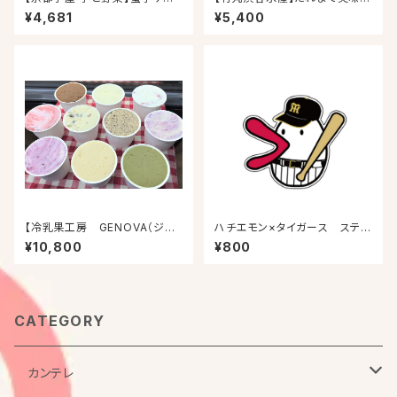
ド6個入り
い明太子 ２個セット
¥4,681
¥5,400
【冷乳果工房 GENOVA（ジェ
ハチエモン×タイガース ステッ
ノバ）】ジェノバアイス(季節商品
カー 3枚セット（同デザイン3
¥10,800
¥800
を含む10個入り)
枚）
CATEGORY
カンテレ