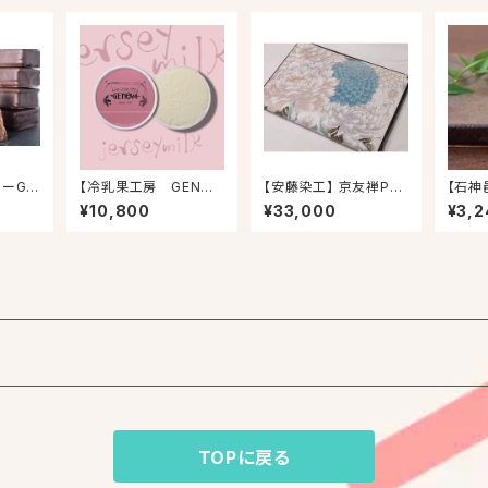
リーGA
【冷乳果工房 GENOV
【安藤染工】 京友禅PC
【石神
まかせセ
A（ジェノバ）】ジェノバア
ケース
合わせ
¥10,800
¥33,000
¥3,2
6個セ
イス9個入り(ピスタチオ
くみそ
×8・ジャージーミルク)
TOPに戻る
ブ