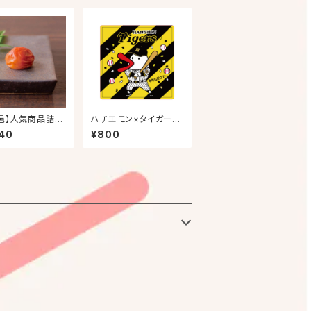
邑】人気商品詰め
ハチエモン×タイガー
（梅あぶら・梅に
ス ハンドタオル
40
¥800
・うす塩味梅干）