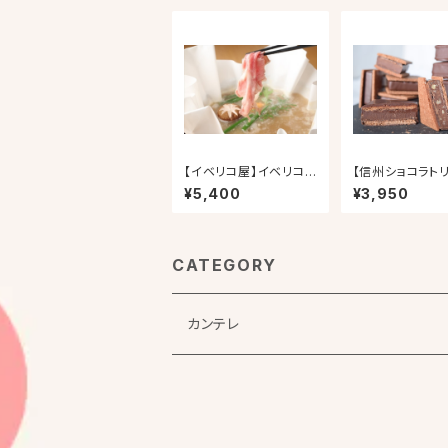
【イベリコ屋】イベリコ
【信州ショコラト
豚コラーゲンしゃぶしゃ
KU】 GAKUお
¥5,400
¥3,950
ぶセット
ット(チョコサンド
ット)
CATEGORY
カンテレ
よ～いドン！
よ～いドン！本日のオススメ３ 特選アーカイ