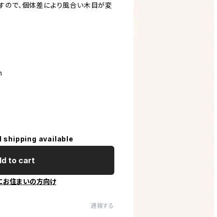
すので、個体差により風合い木目が変
m
l shipping available
d to cart
にお住まいの方向け
通報する