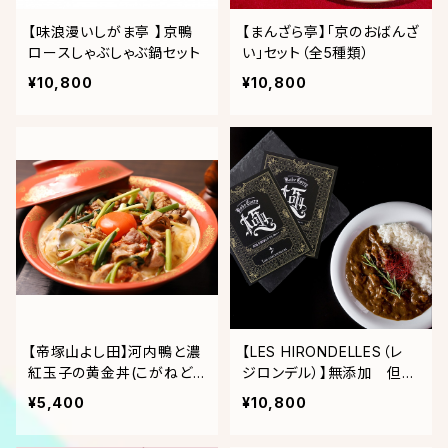
【味浪漫いしがま亭 】京鴨
【まんざら亭】「京のおばんざ
ロースしゃぶしゃぶ鍋セット
い」セット（全5種類）
¥10,800
¥10,800
【帝塚山よし田】河内鴨と濃
【LES HIRONDELLES（レ
紅玉子の黄金丼(こがねど
ジロンデル）】無添加 但馬
ん)3人前と鴨のしゅうまい5
牛濃厚とろすじカレー プ
¥5,400
¥10,800
ケセット
レミアムBOX