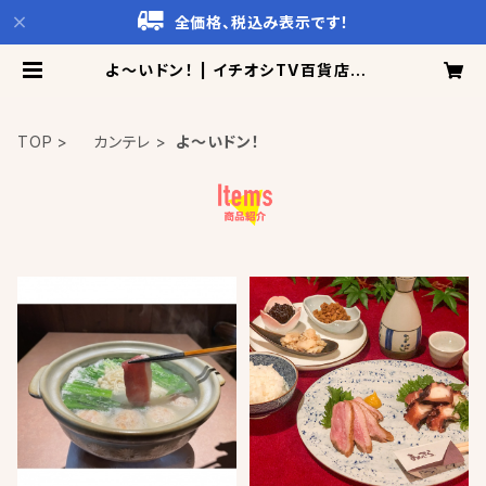
全価格、税込み表示です！
よ～いドン！ | イチオシTV百貨店 C
attoCo!
TOP
カンテレ
よ～いドン！