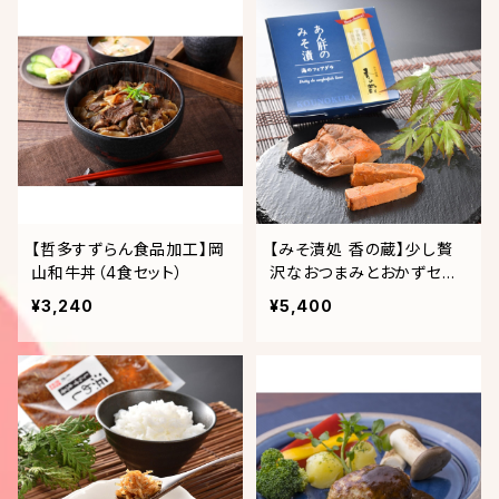
【哲多すずらん食品加工】岡
【みそ漬処 香の蔵】少し贅
山和牛丼（4食セット）
沢なおつまみとおかずセッ
ト①
¥3,240
¥5,400