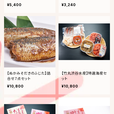
個入り(ピスタチオ・バニラ・
うす塩味梅干）
¥5,400
¥3,240
アールグレー・チョコチップ)
【ぬかみそだきのふじた】詰
【竹丸渋谷水産】特選海産セ
合せ７点セット
ット
¥10,800
¥10,800