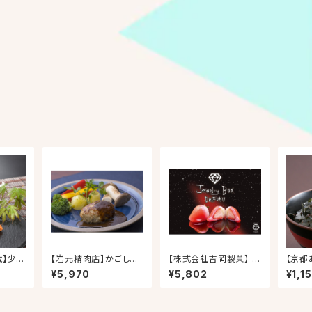
蔵】少し
【岩元精肉店】かごしま
【株式会社吉岡製菓】 ル
【京都
とおか
黒豚ハンバーグセット
ビーのいちご DAIFUK
のふり
¥5,970
¥5,802
¥1,1
U
海苔屋
かけ３
かれー