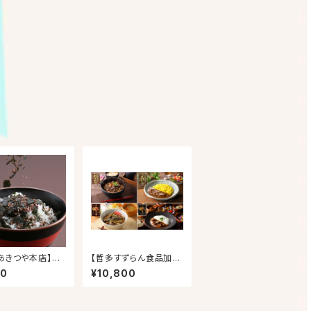
あきつや本店】京
【哲多すずらん食品加
かけシリーズ『お
工】岡山和牛丼バラエテ
50
¥10,800
さんの拘りふり
ィー(16食セット)
種セット 南高梅・
味・山椒』