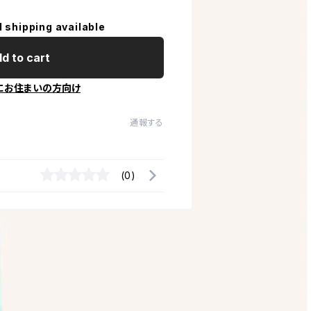
l shipping available
d to cart
にお住まいの方向け
通報する
(0)