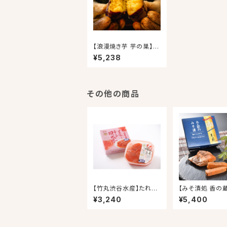
【浪漫焼き芋 芋の巣】
【冷凍焼き芋】旭甘十郎
¥5,238
紅はるか
その他の商品
【竹丸渋谷水産】たれま
【みそ漬処 香の
で美味しい明太子
贅沢なおつまみ
¥3,240
¥5,400
ずセット①