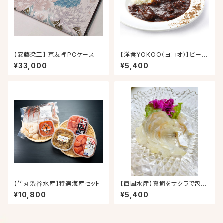
【安藤染工】 京友禅PCケース
【洋食YOKOO（ヨコオ）】ビーフ
たっぷりごちそうカレー5箱入り
¥33,000
¥5,400
【竹丸渋谷水産】特選海産セット
【西国水産】真鯛をサクラで包ん
でみました〜生ハム風とスモー
¥10,800
¥5,400
ク（熱燻製）セット〜