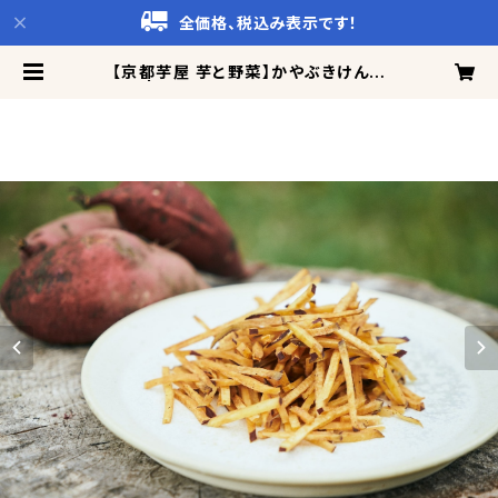
全価格、税込み表示です！
【京都芋屋 芋と野菜】かやぶきけんぴ
5種 | イチオシTV百貨店 CattoC
o!