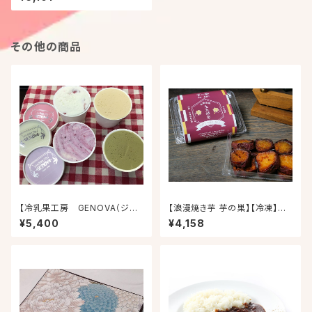
その他の商品
【冷乳果工房 GENOVA（ジェ
【浪漫焼き芋 芋の巣】【冷凍】生
ノバ）】ジェノバアイス4個入り(ピ
大学芋
¥5,400
¥4,158
スタチオ・塩キャラメル・ストロベ
リー・ヨーグルト)