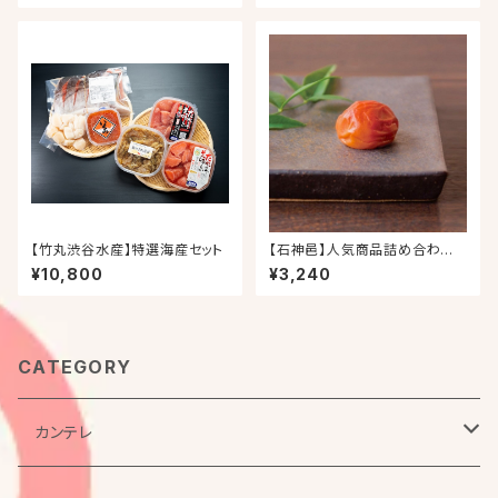
チョコチップ)
【竹丸渋谷水産】特選海産セット
【石神邑】人気商品詰め合わせ
（梅あぶら・梅にくみそ・うす塩味
¥10,800
¥3,240
梅干）
CATEGORY
カンテレ