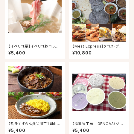
【イベリコ屋】イベリコ豚コラー
【Meat Express】タコス・ブリト
ゲンしゃぶしゃぶセット
ー・ケサディーヤのベストセレク
¥5,400
¥10,800
ション 10人前
【哲多すずらん食品加工】岡山和
【冷乳果工房 GENOVA（ジェ
牛丼とカレー(4+4食セット)
ノバ）】ジェノバアイス4個入り(ピ
¥5,400
¥5,400
スタチオ・バニラ・アールグレー・