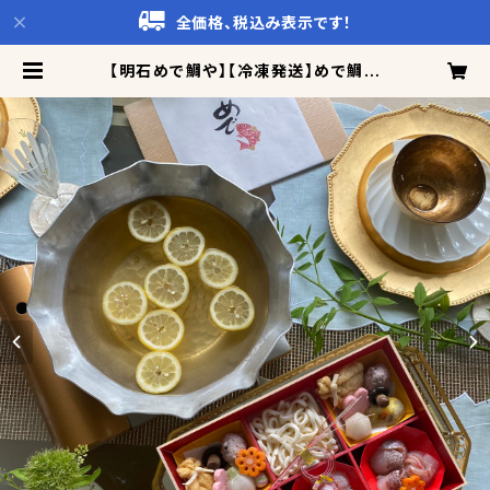
全価格、税込み表示です！
【明石めで鯛や】【冷凍発送】めで鯛幸
せの鯛しゃぶセット レモン鍋（２〜３
人前） | イチオシTV百貨店 Catto
Co!