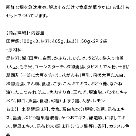
新鮮な鯛を急速冷凍、解凍するだけで食卓が華やかに！お出汁も
セットでついています。
【商品詳細】・内容量
国産鯛：100g×3、材料：465g、お出汁：50g×2P 2袋
・原材料
鍋材料：鯛（国産）、白菜、かぶら、しいたけ、うどん、餅入り巾着
（大豆、もち米、コ一ンスターチ、植物油脂、タピオカでん粉、干瓢/
凝固剤（一部に大豆を含む）、花がんも（豆乳、粉状大豆たん白、
植物油脂、でん粉、食塩、ごま、こんぶエキス、ぶどう糖、なたね
油）、たこつみれ（たこ、魚肉すり身、玉ねぎ、豚油脂、パン粉、キャ
ベツ、卵白、魚醤、食塩、砂糖）手まり麩、人参、レモン
お出汁：米発酵調味料、食塩、蛋白加水分解物、砂糖、昆布エキ
ス、醤油、ぶどう糖果糖液糖、かつおエキス、醸造酢、にぼしエキ
ス、酵母エキス、昆布粉末/調味料（アミノ酸等）、香料、カラメル色
素