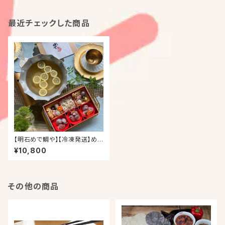
最近チェックした商品
【明石めで鯛や】【冷凍発送】めで
鯛幸せの鯛しゃぶセット レモン
¥10,800
鍋（２〜３人前）
その他の商品